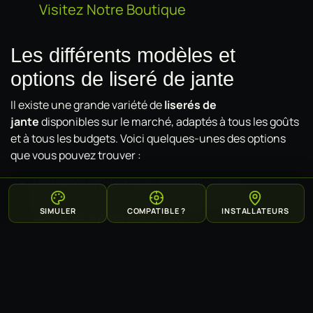
Visitez Notre Boutique
Les différents modèles et
options de liseré de jante
Il existe une grande variété de
liserés de
jante
disponibles sur le marché, adaptés à tous les goûts
et à tous les budgets. Voici quelques-unes des options
que vous pouvez trouver :
Les liserés en plastique : économiques et
polyvalents, ils offrent une protection efficace
SIMULER
COMPATIBLE ?
INSTALLATEURS
contre les rayures et les chocs.
Les liserés en caoutchouc : plus souples et
résistants, ils s'adaptent mieux aux irrégularités de la
jante et absorbent mieux les chocs.
Les liserés en aluminium : plus robustes et durables,
ils présentent un aspect plus haut de gamme et