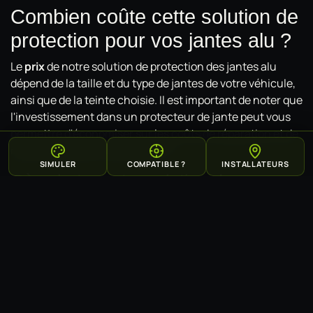
Combien coûte cette solution de
protection pour vos jantes alu ?
Le
prix
de notre solution de protection des jantes alu
dépend de la taille et du type de jantes de votre véhicule,
ainsi que de la teinte choisie. Il est important de noter que
l'investissement dans un protecteur de jante peut vous
permettre d'économiser sur les coûts de réparation et de
remise en état de vos jantes alu.
SIMULER
COMPATIBLE ?
INSTALLATEURS
Où acheter notre solution de
protection des jantes alu ?
Notre protecteur de jante est disponible à la vente auprès
de revendeurs spécialisés en accessoires automobiles ou
directement sur notre site internet. Nous vous invitons à
consulter notre
politique de confidentialité
pour en
savoir plus sur les conditions d'achat et de livraison de
notre produit.