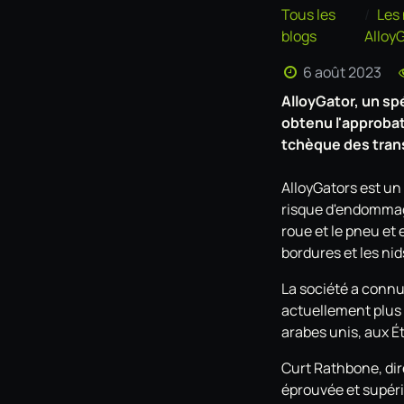
Tous les
Les
blogs
Alloy
6 août 2023
AlloyGator, un sp
obtenu l'approbat
tchèque des trans
AlloyGators est un
risque d'endommage
roue et le pneu et
bordures et les ni
La société a conn
actuellement plus 
arabes unis, aux Ét
Curt Rathbone, dire
éprouvée et supéri