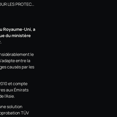
OTECTIONS DE JANTE
 au Royaume-Uni, a
que du ministère
.
onsidérablement le
'adapte entre la
ges causés par les
2010 et compte
res aux Émirats
e l'Asie.
 une solution
'approbation TÜV