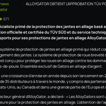
 news
ALLOYGATOR OBTIENT L'APPROBATION TÜV POUR LES PR
Gator
671
écialiste primé de la protection des jantes en alliage basé
ion officielle et certifiée du TÜV SÜD et du service techni
ports pour ses protections de jantes en alliage AlloyGator
 système de protection de jantes en alliage primé qui réduit c
ment des jantes. Le système de protection de roue breveté s
 est conçu pour protéger les roues en alliage contre les domma
ds-de-poule. Ensemble exclusif de Gators en alliage d'argent.
u une croissance d'année en année depuis son lancement en 
de 35 distributeurs à travers le monde, y compris des partenai
ats-Unis, au Canada et dans une grande partie de l'Europe et d
cteur général d'AlloyGator, a déclaré : « Les AlloyGators sont
eure pour la protection des jantes en alliage. L'obtention de l