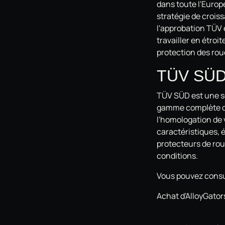
dans toute l'Europ
stratégie de crois
l'approbation TÜV 
travailler en étroi
protection des ro
TÜV SÜ
TÜV SÜD est une so
gamme complète de
l'homologation de
caractéristiques, 
protecteurs de rou
conditions.
Vous pouvez consu
Achat d'AlloyGator