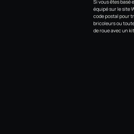
Si vous êtes basé 
équipé sur le site
code postal pour tr
bricoleurs ou tout
de roue avec un k
À lire aussi
AlloyGator obtient
LES PROTECTIONS
Les protections Al