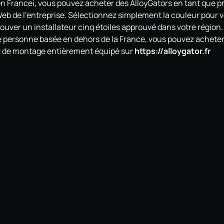
en Francei, vous pouvez acheter des AlloyGators en tant que pr
 Web de l'entreprise. Sélectionnez simplement la couleur pour v
ouver un installateur cinq étoiles approuvé dans votre région.
e personne basée en dehors de la France, vous pouvez acheter
it de montage entièrement équipé sur
https://alloygator.fr
 l'approbation TÜV pour les protections de jante
 ALLOYGATOR PRÉFÉRÉS DE 2018
loyGator préférés de 2018