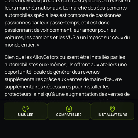
quels nouveaux produits sont susceptibles de réussir sur
leurs marchés nationaux. Le marché des équipements
automobiles spécialisés est composé de passionnés
passionnés par leur passe-temps, et il est donc
passionnant de voir comment leur amour pour les
voitures, les camions et les VUS a un impact sur ceux du
monde entier. »
Bien que les AlloyGators puissent être installés par les
automobilistes eux-mêmes, ils offrent aux ateliers une
opportunité idéale de générer des revenus
supplémentaires grâce aux ventes de main-d'œuvre
supplémentaires nécessaires pour installer les
protecteurs, ainsi qu'à une augmentation des ventes de
pièces et à des marges saines sur le produit lui-même.
Pour savoir comment devenir un distributeur de ce
SIMULER
COMPATIBLE ?
INSTALLATEURS
produit primé, visitez www.alloygator.com ou appelez le
01527 909801.