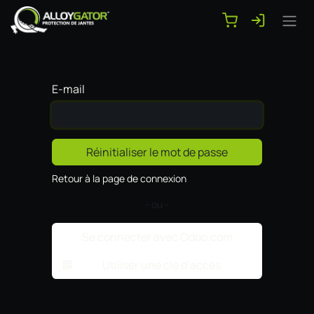
Se rendre au contenu
E-mail
Réinitialiser le mot de passe
Retour à la page de connexion
- ou -
Se connecter avec Odoo.com
Utiliser une clé d’accès