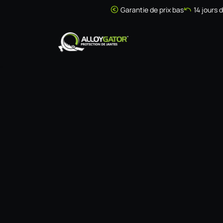
Se rendre au contenu
Garantie de prix bas
14 jours 
Accueil
Boutique