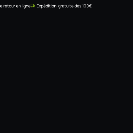
de retour en ligne
Expédition gratuite dès 100€
Simulateur
Compatibilité
Installateurs
Galerie
À prop