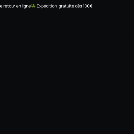
de retour en ligne
Expédition gratuite dès 100€
Simulateur
Compatibilité
Installateurs
Galerie
À prop