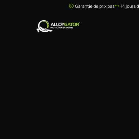
Se rendre au contenu
Garantie de prix bas
14 jours 
Accueil
Boutique